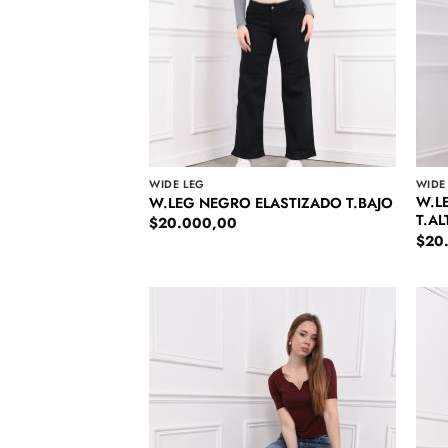
WIDE LEG
WIDE
W.L
W.LEG NEGRO ELASTIZADO T.BAJO
T.AL
$
20.000,00
$
20