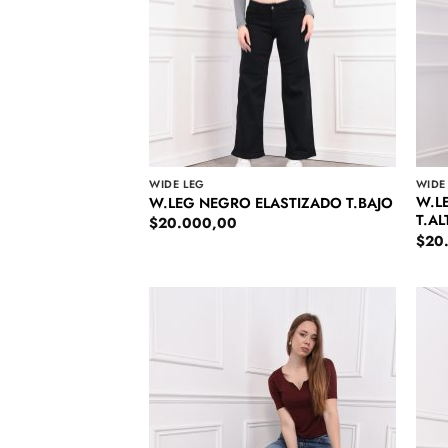
WIDE LEG
WIDE
W.L
W.LEG NEGRO ELASTIZADO T.BAJO
T.AL
$
20.000,00
$
20