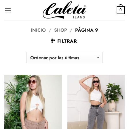
Saltar
al
0
contenido
INICIO
/
SHOP
/
PÁGINA 9
FILTRAR