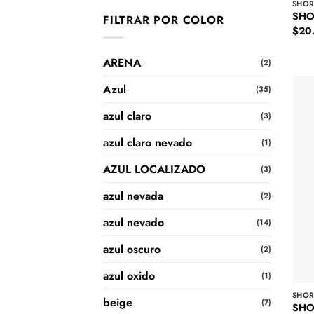
SHOR
SHO
FILTRAR POR COLOR
$
20
ARENA
(2)
Azul
(35)
azul claro
(3)
azul claro nevado
(1)
AZUL LOCALIZADO
(3)
azul nevada
(2)
azul nevado
(14)
azul oscuro
(2)
azul oxido
(1)
SHOR
beige
(7)
SHO