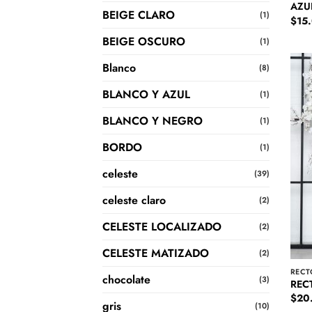
AZU
BEIGE CLARO
(1)
$
15
BEIGE OSCURO
(1)
Blanco
(8)
BLANCO Y AZUL
(1)
BLANCO Y NEGRO
(1)
BORDO
(1)
celeste
(39)
celeste claro
(2)
CELESTE LOCALIZADO
(2)
CELESTE MATIZADO
(2)
RECT
chocolate
(3)
REC
$
20
gris
(10)