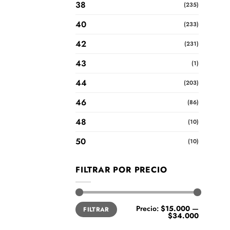
38
(235)
40
(233)
42
(231)
43
(1)
44
(203)
46
(86)
48
(10)
50
(10)
FILTRAR POR PRECIO
Precio
Precio
Precio:
$15.000
—
FILTRAR
mínimo
máximo
$34.000