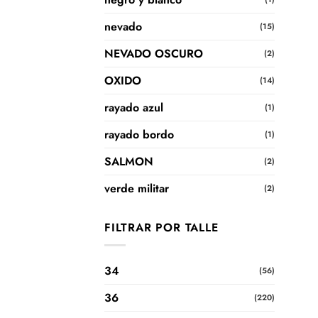
nevado
(15)
NEVADO OSCURO
(2)
OXIDO
(14)
rayado azul
(1)
rayado bordo
(1)
SALMON
(2)
verde militar
(2)
FILTRAR POR TALLE
34
(56)
36
(220)