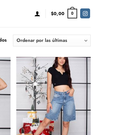
$
0,00
0
Sorted
dos
by
latest